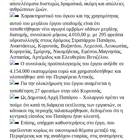
αποτελέσματα δυστυχώς δραματικά, ακόμη και απώλειες
ανθρώπινων ζωών.
Χαρακτηριστικό του όγκου και της χρησιμότητας
αυτού του μεγάλου έργου υποδομής είναι ότι
τοποθετήθηκαν νέοι αγωγοί ομβρίων υδάτων μεγάλης
διατομής, συνολικού μήκους 4.010,00 μ. με 295 φρεάτια
υδροσυλλογής στους δρόμους Στρατάρχου Παπάγου,
Αναστάσεως, Κορυτσάς, Βυζαντίου, Λεμεσού, Λευκωσίας,
Κυρηνείας, Σμύρνης, Νικομήδειας, Εφέσου,Μαγνησίας,
Ασπασίας, Αρτέμιδος και Ελευθερίου Βενιζέλου.
Ο συνολικός προϋπολογισμός του έργου ανήλθε σε
4.154.000 εκατομμύρια ευρώ και χρηματοδοτήθηκε και
υλοποιήθηκε από την Περιφέρεια Αττικής.
Για την ολοκλήρωση του έργου αναμένεται η
τοποθέτηση 27 φρεατίων στην οδό Κορυτσάς.
Ως Δημοτική Αρχή Παπάγου – Χολαργού πρέπει να
πούμε ότι κατά τη διάρκεια εκτέλεσης των εργασιών, οι
κάτοικοι της περιοχής ταλαιπωρήθηκαν, δεδομένου ότι η
κεντρική είσοδος του Παπάγου ήταν κλειστή.
Επίσης, υπήρχαν καθυστερήσεις στο έργο, που
οφείλονταν κυρίως σε οικονομικά θέματα μεταξύ της
Περιφέρειας και της αναδόχου εταιρίας, στις ανατιμήσεις