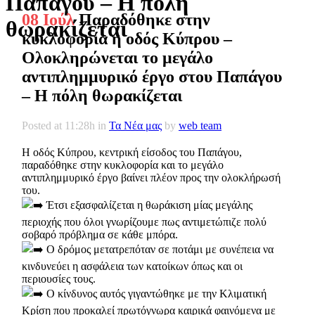
Παπάγου – Η πόλη
08 Ιούλ
Παραδόθηκε στην
θωρακίζεται
κυκλοφορία η οδός Κύπρου –
Ολοκληρώνεται το μεγάλο
αντιπλημμυρικό έργο στου Παπάγου
– Η πόλη θωρακίζεται
Posted at 11:28h
in
Τα Νέα μας
by
web team
Η οδός Κύπρου, κεντρική είσοδος του Παπάγου,
παραδόθηκε στην κυκλοφορία και το μεγάλο
αντιπλημμυρικό έργο βαίνει πλέον προς την ολοκλήρωσή
του.
Έτσι εξασφαλίζεται η θωράκιση μίας μεγάλης
περιοχής που όλοι γνωρίζουμε πως αντιμετώπιζε πολύ
σοβαρό πρόβλημα σε κάθε μπόρα.
Ο δρόμος μετατρεπόταν σε ποτάμι με συνέπεια να
κινδυνεύει η ασφάλεια των κατοίκων όπως και οι
περιουσίες τους.
Ο κίνδυνος αυτός γιγαντώθηκε με την Κλιματική
Κρίση που προκαλεί πρωτόγνωρα καιρικά φαινόμενα με