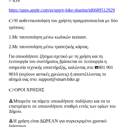
✅iOS
https://apps.apple.com/gr/app/e-bike-sharing/id6689512929
👉Η αυθεντικοποίηση του χρήστη πραγματοποιείται με δύο
τρόπους:
1.Με ταυτοποίηση μέσω κωδικών taxisnet.
2.Με ταυτοποίηση μέσω τραπεζικής κάρτας.
Για οποιοδήποτε ζήτημα σχετικό με τη χρήση και τη
λειτουργία του συστήματος βρίσκεται σε λειτουργία η
υπηρεσία τεχνικής υποστήριξης, καλώντας στο ☎️801 901
9010 (ισχύουν αστικές χρεώσεις) ή αποστέλλοντας το
αίτημά σας στο: support@smart-bike.gr
👉ΟΡΟΙ ΧΡΗΣΗΣ
🔺Μπορείτε να πάρετε οποιοδήποτε ποδήλατο και να το
επιστρέψετε σε οποιονδήποτε σταθμό εντός των ορίων του
Δήμου.
🔺Η χρήση είναι ΔΩΡΕΑΝ για συγκεκριμένο χρονικό
διάστημα.