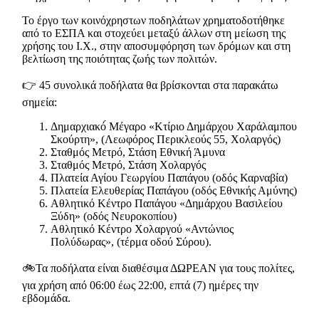
Το έργο των κοινόχρηστων ποδηλάτων χρηματοδοτήθηκε
από το ΕΣΠΑ και στοχεύει μεταξύ άλλων στη μείωση της
χρήσης του Ι.Χ., στην αποσυμφόρηση των δρόμων και στη
βελτίωση της ποιότητας ζωής των πολιτών.
👉 45 συνολικά ποδήλατα θα βρίσκονται στα παρακάτω
σημεία:
Δημαρχιακό́ Μέγαρο «Κτίριο Δημάρχου Χαράλαμπου
Σκούρτη», (Λεωφόρος Περικλεούς 55, Χολαργός)
Σταθμός Μετρό, Στάση Εθνική Άμυνα
Σταθμός Μετρό, Στάση Χολαργός
Πλατεία Αγίου Γεωργίου Παπάγου (οδός Καρναβία)
Πλατεία Ελευθερίας Παπάγου (οδός Εθνικής Αμύνης)
Αθλητικό Κέντρο Παπάγου «Δημάρχου Βασιλείου
Ξύδη» (οδός Νευροκοπίου)
Αθλητικό Κέντρο Χολαργού «Αντώνιος
Πολύδωρας», (τέρμα οδού Σύρου).
🚲Τα ποδήλατα είναι διαθέσιμα ΔΩΡΕΑΝ για τους πολίτες,
για χρήση από 06:00 έως 22:00, επτά (7) ημέρες την
εβδομάδα.