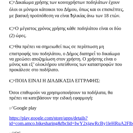
👉Δικαίωμα χρήσης των κοινοχρήστων ποδηλάτων έχουν
όλοι οι μόνιμοι κάτοικοι του Δήμου, όπως και οι επισκέπτες,
με βασική προϋπόθεση να είναι ❗️ηλικίας άνω των 18 ετών.
👉Ο μέγιστος χρόνος χρήσης κάθε ποδηλάτου είναι οι δύο
(2) ώρες.
👉Θα πρέπει να σημειωθεί πως σε περίπτωση μη
επιστροφής του ποδηλάτου, ο Δήμος διατηρεί́ το δικαίωμα
να χρεώσει αποζημίωση στον χρήστη. Ο χρήστης είναι ο
μόνος και εξ’ ολοκλήρου υπεύθυνος των καταστροφών που
προκάλεσε στο ποδήλατο.
👉ΠΟΙΑ ΕΙΝΑΙ Η ΔΙΑΔΙΚΑΣΙΑ ΕΓΓΡΑΦΗΣ:
Όσοι επιθυμούν να χρησιμοποιήσουν τα ποδήλατα, θα
πρέπει να κατεβάσουν την ειδική εφαρμογή:
✅Google play
https://play.google.com/store/apps/details?
id=com.amco.bikesharing&fbclid=IwY2xjawRcBy1leH